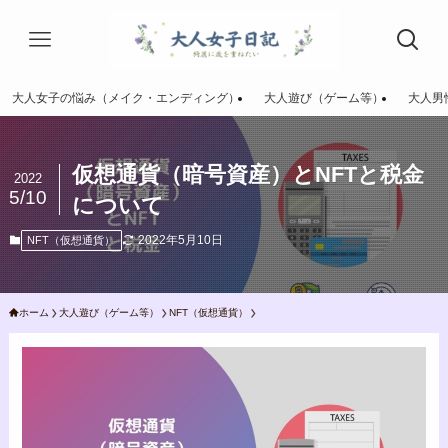
大人女子の悩み（メイク・エンディング）
大人遊び（ゲーム等）
大人男
仮想通貨（暗号資産）とNFTと税金
2022
5/10
について
2022年5月10日
NFT（仮想通貨）
ホーム
大人遊び（ゲーム等）
NFT（仮想通貨）