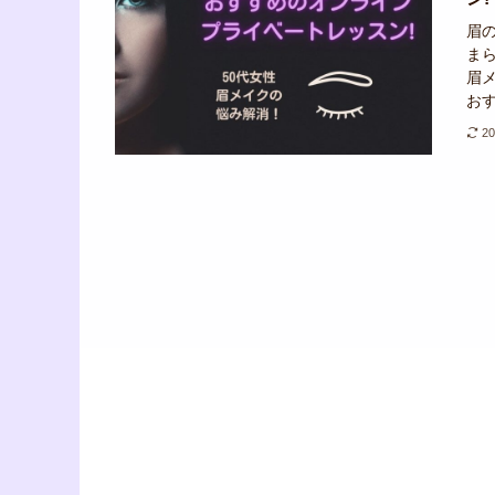
眉
ま
眉
おす
2