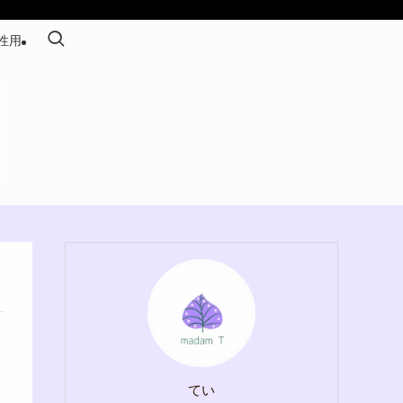
性用
てい