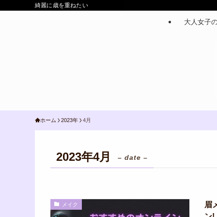
綺麗に歳を重ねたい
大人女子
ホーム
2023年
4月
2023年4月
– date –
眉
メイク
ン!