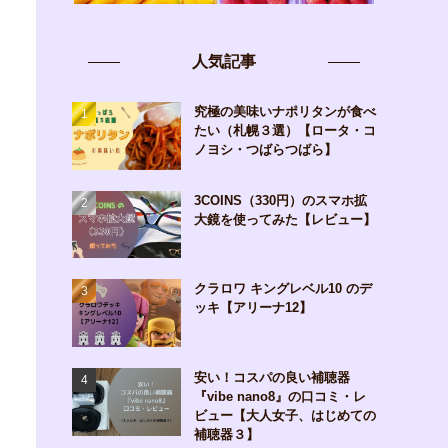
人気記事
究極の美味いナポリタンが食べ
たい（札幌３選）【ロータ・コ
ノヨシ・つばらつばら】
3COINS（330円）のスマホ拡
大鏡を使ってみた【レビュー】
クラロワ キングレベル10 のデ
ッキ【アリーナ12】
安い！コスパの良い補聴器
『vibe nano8』の口コミ・レ
ビュー【大人女子、はじめての
補聴器３】