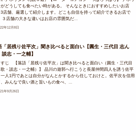
ンがどうしても食べたい時がある。 そんなときにおすすめしたいお店
、3店舗、厳選して紹介します。どこも自信を持って紹介できるお店で
 ３店舗の大きな違いはお店の雰囲気だ...
022年12月8日
語「居残り佐平次」聞き比べると面白い【圓生・三代目 志ん
・談志・一之輔】
らすじ 【落語「居残り佐平次」は聞き比べると面白い（圓生・三代目
ん歌・談志・一之輔）】 品川の遊郭へ行こうと長屋仲間四人を誘う佐平
。一人1円であとは自分がなんとかするから任しておけと。佐平次を信用
、みんなで良い酒と旨いもの食べ、...
021年9月26日