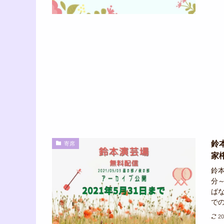
鈴
寄席
家
鈴本
分
ば
での
2