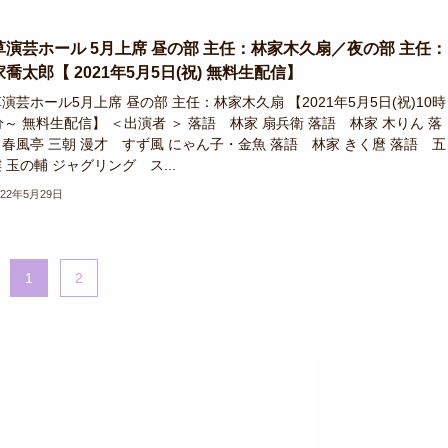
草演芸ホール 5月上席 昼の部 主任：林家木久扇／夜の部 主任：
喬太郎【 2021年5月5日(祝) 無料生配信】
演芸ホール5月上席 昼の部 主任：林家木久扇 【2021年5月5日(祝)10時
分～ 無料生配信】 ＜出演者 ＞ 落語 林家 扇兵衛 落語 林家 木りん 落
春風亭 三朝 漫才 すず風 にゃん子・金魚 落語 林家 きく麿 落語 五
 玉の輔 ジャグリング ス...
022年5月29日
1
2