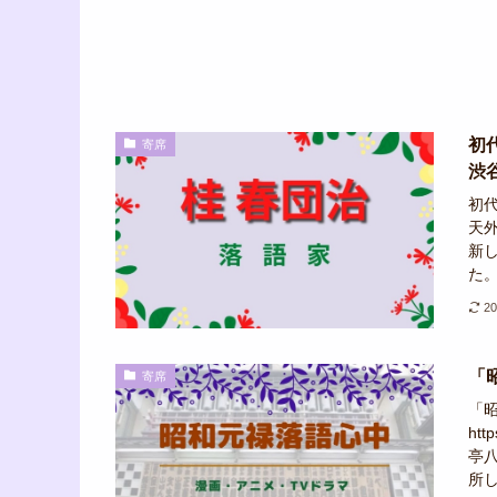
初
寄席
渋
初
天
新
た。
2
「
寄席
「
ht
亭
所