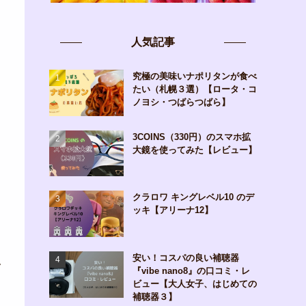
人気記事
究極の美味いナポリタンが食べ
たい（札幌３選）【ロータ・コ
ノヨシ・つばらつばら】
3COINS（330円）のスマホ拡
大鏡を使ってみた【レビュー】
クラロワ キングレベル10 のデ
ッキ【アリーナ12】
0
安い！コスパの良い補聴器
ん
『vibe nano8』の口コミ・レ
ビュー【大人女子、はじめての
補聴器３】