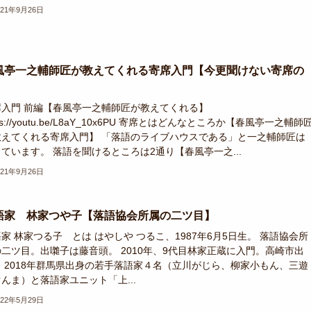
021年9月26日
風亭一之輔師匠が教えてくれる寄席入門【今更聞けない寄席の
】
席入門 前編【春風亭一之輔師匠が教えてくれる】
tps://youtu.be/L8aY_10x6PU 寄席とはどんなところか【春風亭一之輔師
教えてくれる寄席入門】 「落語のライブハウスである」と一之輔師匠は
ています。 落語を聞けるところは2通り【春風亭一之...
021年9月26日
語家 林家つや子【落語協会所属の二ツ目】
家 林家つる子 とは はやしや つるこ、1987年6月5日生。 落語協会所
の二ツ目。出囃子は藤音頭。 2010年、9代目林家正蔵に入門。高崎市出
。 2018年群馬県出身の若手落語家４名（立川がじら、柳家小もん、三遊
んま）と落語家ユニット「上...
022年5月29日