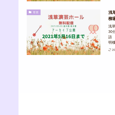
浅
寄席
柳家
浅草
30
語 
明樓
2