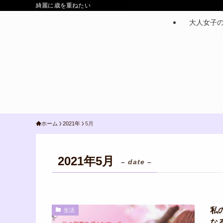
綺麗に歳を重ねたい
大人女子
ホーム
2021年
5月
2021年5月
– date –
私
生活
な