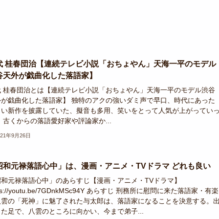
代 桂春団治【連続テレビ小説「おちょやん」天海一平のモデル
谷天外が戯曲化した落語家】
代 桂春団治とは【連続テレビ小説「おちょやん」天海一平のモデル渋谷
外が戯曲化した落語家】 独特のアクの強いダミ声で早口、時代にあった
しい新作を披露していた、擬音も多用、笑いをとって人気が上がってい
 古くからの落語愛好家や評論家か...
021年9月26日
昭和元禄落語心中」は、漫画・アニメ・TVドラマ どれも良い
昭和元禄落語心中」のあらすじ【漫画・アニメ・TVドラマ】
tps://youtu.be/7GDnkMSc94Y あらすじ 刑務所に慰問に来た落語家・有楽
八雲の「死神」に魅了された与太郎は、落語家になることを決意する。
した足で、八雲のところに向かい、今まで弟子...