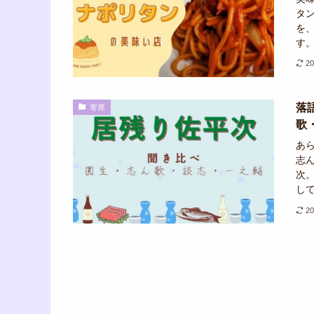
タ
を
す。
2
落
寄席
歌
あ
志
次
して
2