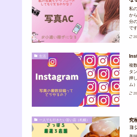
私
か
分
です
2
I
生活
複
タ
押し
ム）
2
究
一人でも行きたい旨い店（札幌）
ヨ
美