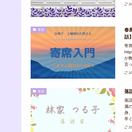
2
春
寄席
話
寄
ht
が
言っ
2
落
寄席
落語
属
身
亭ぐ
2