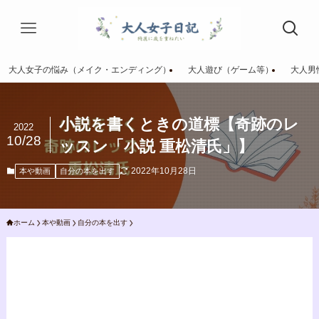
大人女子の悩み（メイク・エンディング）
大人遊び（ゲーム等）
大人男
小説を書くときの道標【奇跡のレ
2022
10/28
ッスン「小説 重松清氏」】
2022年10月28日
本や動画
自分の本を出す
ホーム
本や動画
自分の本を出す