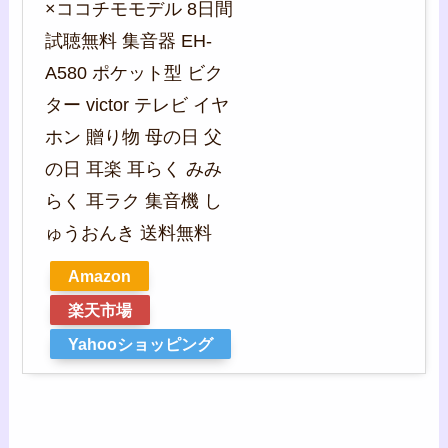
×ココチモモデル 8日間
試聴無料 集音器 EH-
A580 ポケット型 ビク
ター victor テレビ イヤ
ホン 贈り物 母の日 父
の日 耳楽 耳らく みみ
らく 耳ラク 集音機 し
ゅうおんき 送料無料
Amazon
楽天市場
Yahooショッピング