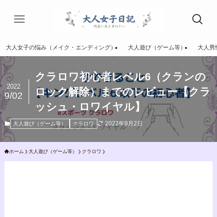
大人女子の悩み（メイク・エンディング）
大人遊び（ゲーム等）
大人男
クラロワ初心者レベル6（クランの
2022
ロック解除）までのレビュー【クラ
9/02
ッシュ・ロワイヤル】
2022年9月2日
大人遊び（ゲーム等）
クラロワ
ホーム
大人遊び（ゲーム等）
クラロワ