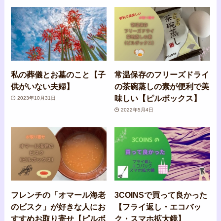
私の葬儀とお墓のこと【子
常温保存のフリーズドライ
供がいない夫婦】
の茶碗蒸しの素が便利で美
味しい【ピルボックス】
2023年10月31日
2022年5月4日
フレンチの「オマール海老
3COINSで買って良かった
のビスク」が好きな人にお
【フライ返し・エコバッ
すすめお取り寄せ【ピルボ
ク・スマホ拡大鏡】