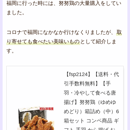
福岡に行った時には、努努鶏の大量購入をしてい
ました。
コロナで福岡になかなか行けなくりましたが、
取
り寄せても食べたい美味いもの
として紹介しま
す。
【fsp2124】【送料・代
引手数料無料】【手
羽・冷やして食べる唐
揚げ】努努鶏（ゆめゆ
めどり）箱詰め（中）6
箱セット コンペ商品 ギ
フト 手羽 から揚げ お