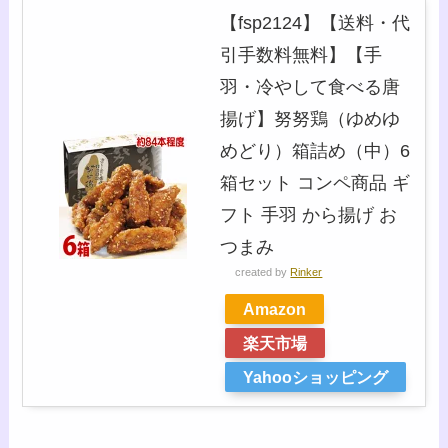
【fsp2124】【送料・代
引手数料無料】【手
羽・冷やして食べる唐
揚げ】努努鶏（ゆめゆ
めどり）箱詰め（中）6
箱セット コンペ商品 ギ
フト 手羽 から揚げ お
つまみ
created by
Rinker
Amazon
楽天市場
Yahooショッピング