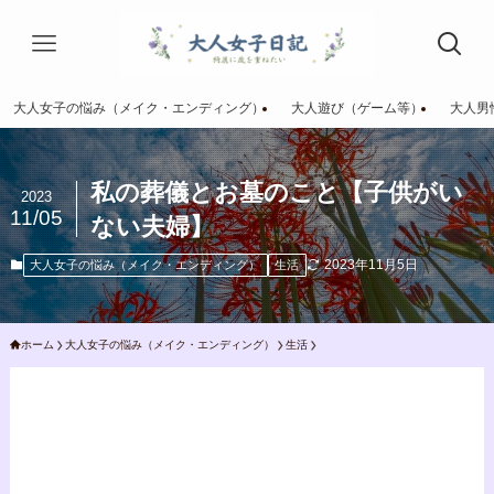
大人女子の悩み（メイク・エンディング）
大人遊び（ゲーム等）
大人男
私の葬儀とお墓のこと【子供がい
2023
11/05
ない夫婦】
2023年11月5日
大人女子の悩み（メイク・エンディング）
生活
ホーム
大人女子の悩み（メイク・エンディング）
生活